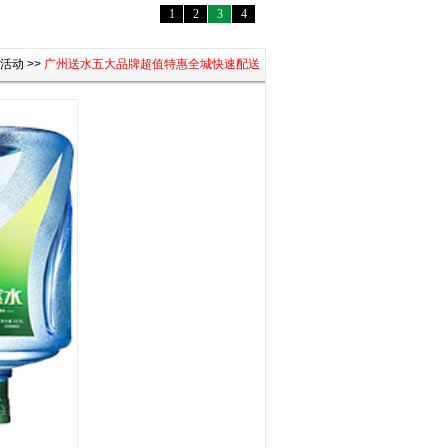
1
2
3
4
惠活动
>>
广州送水五大品牌超值特惠全城快速配送