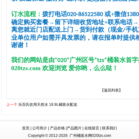
订水流程：
拨打电话
或
+
微信
020-86522580
1380
确定
购买
套餐
→
留下详细收货地址
+
联系电话
→
离您
就
近门店配送上门
→
货到付款（现金
手机
/
业单位用户如需开具发票的，请在报单时提供
谢谢！
我们的网站是由
广州区号
桶装水首字
“020”
“tzs”
020tzs.com
欢迎浏览 爱你哟，么么哒！
【返回列表】
上一个:
乐百氏饮用天然水 18.9L桶装水配送
首页
|
公司简介
|
产品价格
|
产品图片
|
在线留言
|
联系我们
Copyright © 2012-2026 广州桶装水网020tzs.com