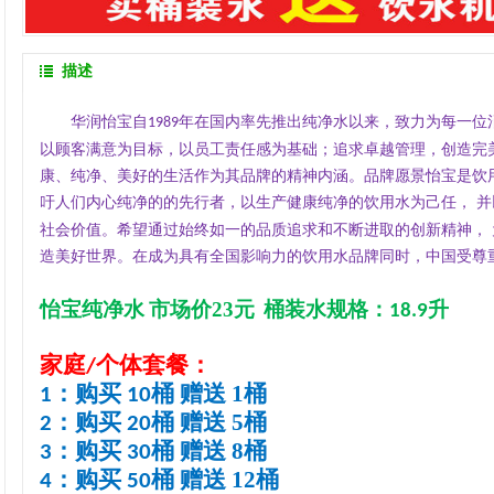
描述
华润怡宝自
年在国内率先推出纯净水以来，致力为每一位
1989
以顾客满意为目标，以员工责任感为基础；追求卓越管理，创造完
康、纯净、美好的生活作为其品牌的精神内涵。品牌愿景怡宝是饮
吁人们内心纯净的的先行者，以生产健康纯净的饮用水为己任， 并
社会价值。希望通过始终如一的品质追求和不断进取的创新精神，
造美好世界。在成为具有全国影响力的饮用水品牌同时，中国受尊
怡宝纯净
水
市场价
23
元
桶装水规格：
升
18.9
家庭
个体套餐：
/
：购买
桶 赠送
1
桶
1
10
：购买
桶 赠送
5
桶
2
20
：购买
桶 赠送
8
桶
3
30
：购买
桶 赠送
12
桶
4
50