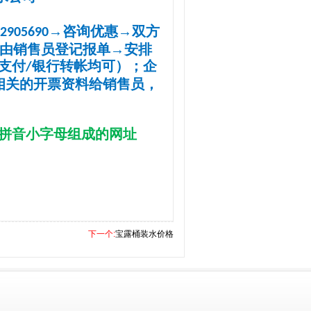
→
咨询优惠
→
双方
2905690
由销售员登记报单
→
安排
支付
银行转帐均可）；企
/
相关的开票资料给销售员，
拼音
小字母
组成
的
网址
下一个:
宝露桶装水价格