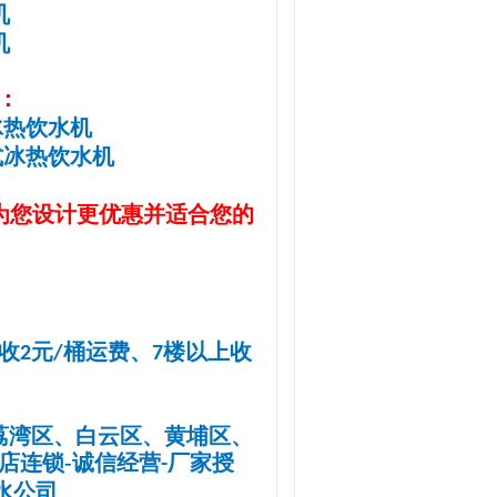
机
机
：
冰热饮水机
式冰热饮水机
为您设计更优惠并适合您的
收
元
桶
运
费、
楼以上收
2
/
7
荔湾区、白云区、黄埔区、
店连锁
-
诚信
经营
厂家授
-
水
公司