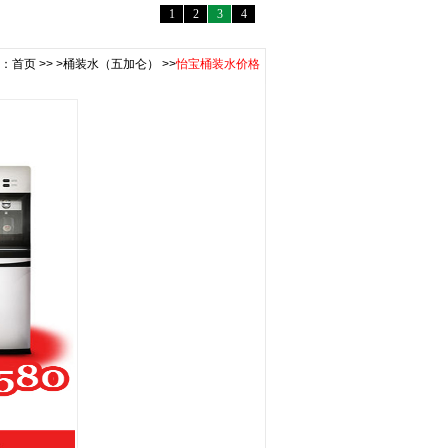
1
2
3
4
：
首页
>>
>桶装水（五加仑）
>>
怡宝桶装水价格