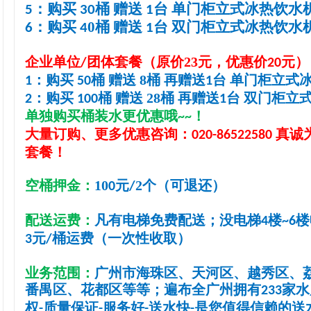
：购买
桶 赠送
台 单门柜立式冰热饮水
5
30
1
：购买
0
桶
赠送
台 双门柜立式冰热饮水
6
4
1
企业单位
团体套餐
（
原价
23
元，优惠价
元）
/
20
：购买
桶 赠送
8
桶
再赠送
台 单门柜立式
1
50
1
：购买
桶 赠送
28
桶
再赠送
台 双门柜立
2
100
1
单独购买桶装水更优惠哦
！
~~
大量订购、
更多优惠咨询：
真诚
020-86522580
套餐！
空桶押金：
10
元
2
个（可退还）
0
/
配送
运费
：
凡有电梯免费配送；没电梯
楼
楼
4
~6
元
桶
运费
（一次性收取）
3
/
业务范围：
广州市海珠区、天河区、越秀区、
番禺区、花都区等等
；
遍布全广州拥有
家
水
233
权
质量保证
服务好
送水快
是您值得信赖的送
-
-
-
-